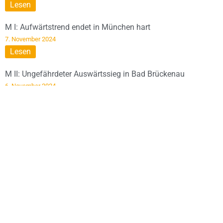
Lesen
M I: Aufwärtstrend endet in München hart
7. November 2024
Lesen
M II: Ungefährdeter Auswärtssieg in Bad Brückenau
6. November 2024
Lesen
M II: Sieg im ersten Heimspiel
29. Oktober 2024
Lesen
mD: Sieg im Spitzenspiel gegen Rimpar
28. Oktober 2024
Lesen