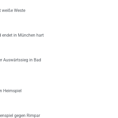
lt weiße Weste
d endet in München hart
er Auswärtssieg in Bad
en Heimspiel
zenspiel gegen Rimpar