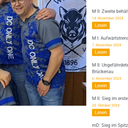
M II: Zweite behä
14. November 2024
Lesen
M I: Aufwärtstren
7. November 2024
Lesen
M II: Ungefährdet
Brückenau
6. November 2024
Lesen
M II: Sieg im erst
29. Oktober 2024
Lesen
mD: Sieg im Spit