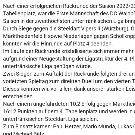
Nach einer erfolgreichen Rückrunde der Saison 2022/23
Tabellenplatz, war die Erste Mannschaft des DC Waldb
Saison in der zweithöchsten unterfränkischen Liga br
Durch Siege gegen die Steeldart Vipers II (Würzburg), G
Marktheidenfeld II sowie Niederlagen gegen Schöllkri
konnten wir die Hinrunde auf Platz 4 beenden.
Im Laufe der Rückrunde kristallisierte sich immer mehr 
aufgrund einer Neugestaltung der Ligastruktur der 4. P
unterfränkische Liga genügen würde.
Zwei Siegen zum Auftakt der Rückrunde folgten drei 
vorletzten Spieltag zum direkten Duell um den vierten 
Dieses konnten wir, vor allem dank unserer starken Leis
entscheiden.
Nach einem ungefährdeten 10:2 Erfolg gegen Marktheide
16:12 Punkten auf dem 4. Tabellenplatz und werden in 
unterfränkischen Steeldart Liga spielen.
Zum Einsatz kamen: Paul Hetzer, Mario Munda, Lukas Gö
und Michael Bätz.