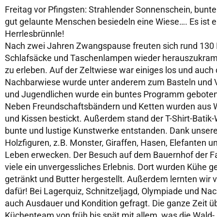
Freitag vor Pfingsten: Strahlender Sonnenschein, bunte Ze
gut gelaunte Menschen besiedeln eine Wiese…. Es ist e
Herrlesbrünnle!
Nach zwei Jahren Zwangspause freuten sich rund 130 L
Schlafsäcke und Taschenlampen wieder herauszukramen
zu erleben. Auf der Zeltwiese war einiges los und auc
Nachbarwiese wurde unter anderem zum Basteln und Vol
und Jugendlichen wurde ein buntes Programm geboten
Neben Freundschaftsbändern und Ketten wurden aus W
und Kissen bestickt. Außerdem stand der T-Shirt-Batik
bunte und lustige Kunstwerke entstanden. Dank unseres
Holzfiguren, z.B. Monster, Giraffen, Hasen, Elefanten
Leben erwecken. Der Besuch auf dem Bauernhof der Fam
viele ein unvergessliches Erlebnis. Dort wurden Kühe g
getränkt und Butter hergestellt. Außerdem lernten wir v
dafür! Bei Lagerquiz, Schnitzeljagd, Olympiade und Nac
auch Ausdauer und Kondition gefragt. Die ganze Zeit üb
Küchenteam von früh bis spät mit allem, was die Wald