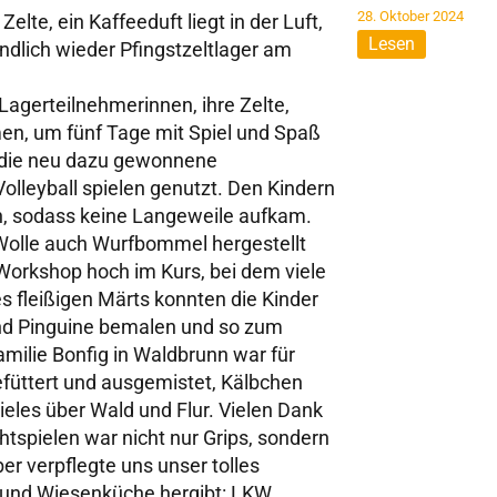
28. Oktober 2024
lte, ein Kaffeeduft liegt in der Luft,
Lesen
ndlich wieder Pfingstzeltlager am
agerteilnehmerinnen, ihre Zelte,
, um fünf Tage mit Spiel und Spaß
h die neu dazu gewonnene
leyball spielen genutzt. Den Kindern
, sodass keine Langeweile aufkam.
olle auch Wurfbommel hergestellt
-Workshop hoch im Kurs, bei dem viele
 fleißigen Märts konnten die Kinder
 und Pinguine bemalen und so zum
ilie Bonfig in Waldbrunn war für
efüttert und ausgemistet, Kälbchen
ieles über Wald und Flur. Vielen Dank
htspielen war nicht nur Grips, sondern
er verpflegte uns unser tolles
- und Wiesenküche hergibt: LKW,