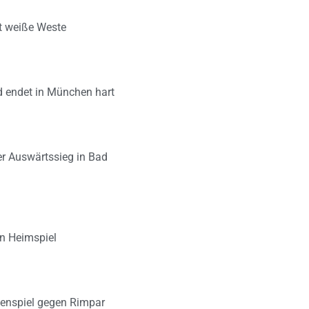
lt weiße Weste
d endet in München hart
er Auswärtssieg in Bad
en Heimspiel
zenspiel gegen Rimpar