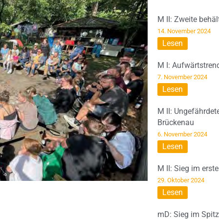
M II: Zweite behä
14. November 2024
Lesen
M I: Aufwärtstren
7. November 2024
Lesen
M II: Ungefährdet
Brückenau
6. November 2024
Lesen
M II: Sieg im erst
29. Oktober 2024
Lesen
mD: Sieg im Spit