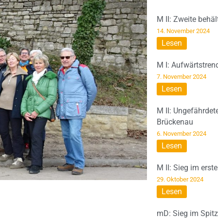
M II: Zweite behä
14. November 2024
Lesen
M I: Aufwärtstren
7. November 2024
Lesen
M II: Ungefährdet
Brückenau
6. November 2024
Lesen
M II: Sieg im erst
29. Oktober 2024
Lesen
mD: Sieg im Spit