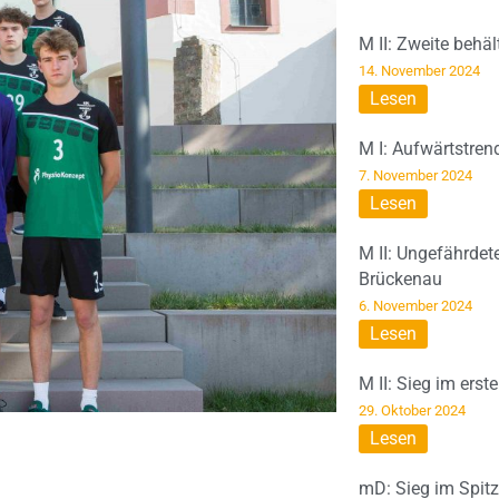
M II: Zweite behä
14. November 2024
Lesen
M I: Aufwärtstren
7. November 2024
Lesen
M II: Ungefährdet
Brückenau
6. November 2024
Lesen
M II: Sieg im erst
29. Oktober 2024
Lesen
mD: Sieg im Spit