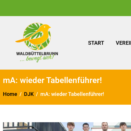
START
VEREI
mA: wieder Tabellenführer!
Home
DJK
mA: wieder Tabellenführer!