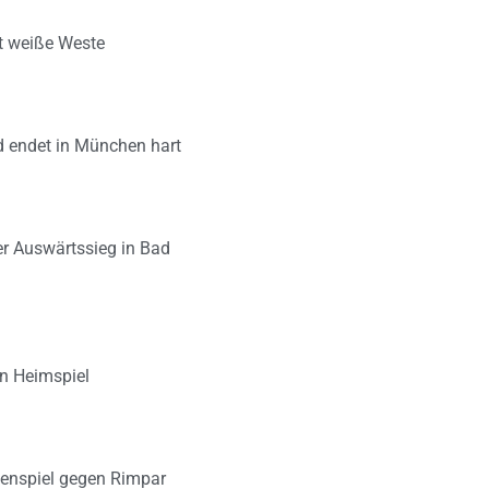
lt weiße Weste
d endet in München hart
er Auswärtssieg in Bad
en Heimspiel
zenspiel gegen Rimpar