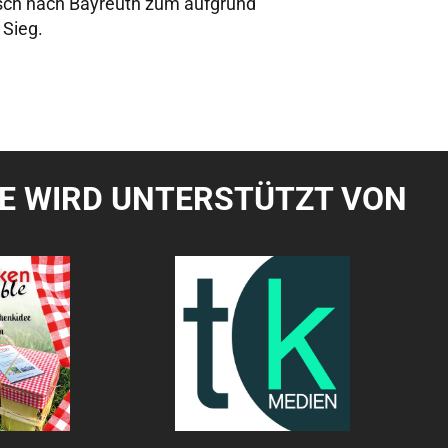
nsch nach Bayreuth zum aufgrund
 Sieg.
TE WIRD UNTERSTÜTZT VON