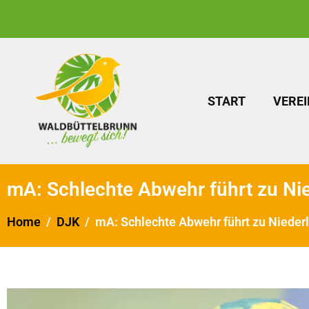
START
VEREI
mA: Schlechte Abwehr führt zu Nie
Home
DJK
mA: Schlechte Abwehr führt zu Niederl