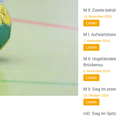
M II: Zweite behä
14. November 2024
Lesen
M I: Aufwärtstren
7. November 2024
Lesen
M II: Ungefährdet
Brückenau
6. November 2024
Lesen
M II: Sieg im erst
29. Oktober 2024
Lesen
mD: Sieg im Spit