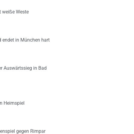
lt weiße Weste
d endet in München hart
er Auswärtssieg in Bad
en Heimspiel
zenspiel gegen Rimpar