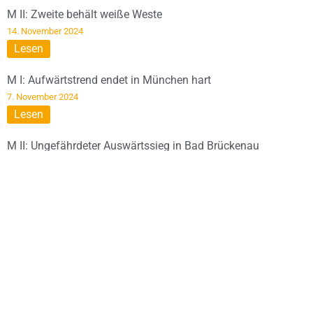
M II: Zweite behält weiße Weste
14. November 2024
Lesen
M I: Aufwärtstrend endet in München hart
7. November 2024
Lesen
M II: Ungefährdeter Auswärtssieg in Bad Brückenau
6. November 2024
Lesen
M II: Sieg im ersten Heimspiel
29. Oktober 2024
Lesen
mD: Sieg im Spitzenspiel gegen Rimpar
28. Oktober 2024
Lesen