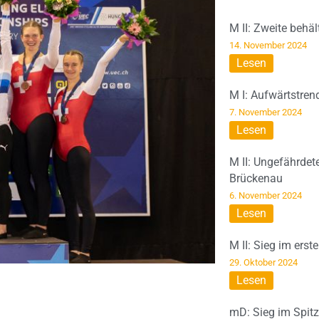
M II: Zweite behä
14. November 2024
Lesen
M I: Aufwärtstren
7. November 2024
Lesen
M II: Ungefährdet
Brückenau
6. November 2024
Lesen
M II: Sieg im erst
29. Oktober 2024
Lesen
mD: Sieg im Spit