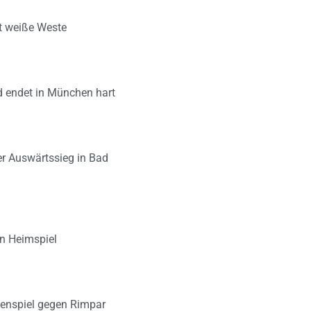
lt weiße Weste
d endet in München hart
er Auswärtssieg in Bad
en Heimspiel
zenspiel gegen Rimpar