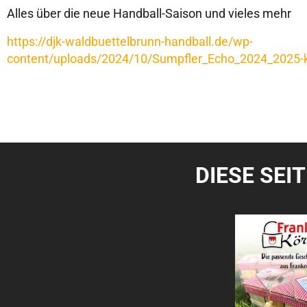
Alles über die neue Handball-Saison und vieles mehr
https://djk-waldbuettelbrunn-handball.de/wp-
content/uploads/2024/10/Sumpfler_Echo_2024_2025-k
DIESE SEI