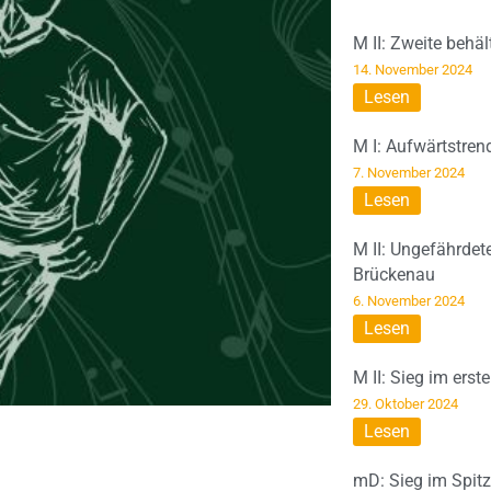
M II: Zweite behä
14. November 2024
Lesen
M I: Aufwärtstren
7. November 2024
Lesen
M II: Ungefährdet
Brückenau
6. November 2024
Lesen
M II: Sieg im erst
29. Oktober 2024
Lesen
mD: Sieg im Spit