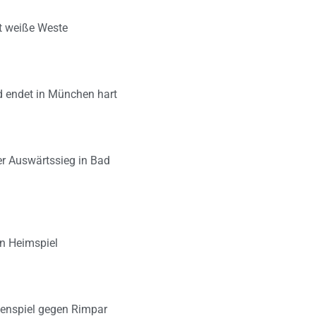
lt weiße Weste
d endet in München hart
er Auswärtssieg in Bad
en Heimspiel
zenspiel gegen Rimpar