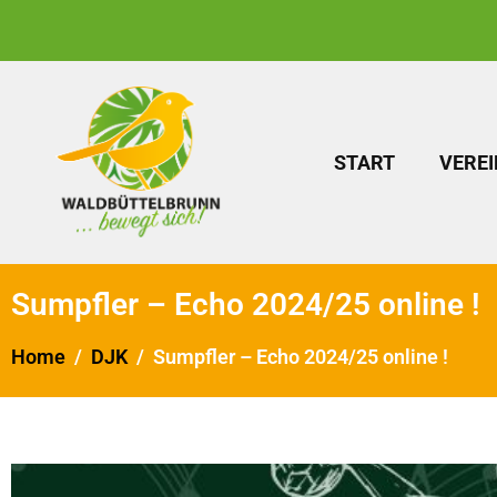
START
VEREI
Sumpfler – Echo 2024/25 online !
Home
DJK
Sumpfler – Echo 2024/25 online !