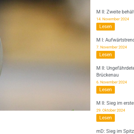
M II: Zweite behä
14. November 2024
Lesen
M I: Aufwärtstren
7. November 2024
Lesen
M II: Ungefährdet
Brückenau
6. November 2024
Lesen
M II: Sieg im erst
29. Oktober 2024
Lesen
mD: Sieg im Spit