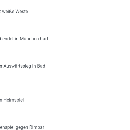
lt weiße Weste
d endet in München hart
er Auswärtssieg in Bad
en Heimspiel
zenspiel gegen Rimpar