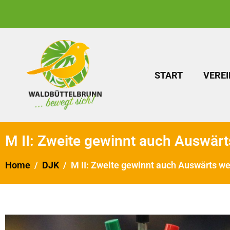
START
VEREI
M II: Zweite gewinnt auch Auswärt
Home
DJK
M II: Zweite gewinnt auch Auswärts we