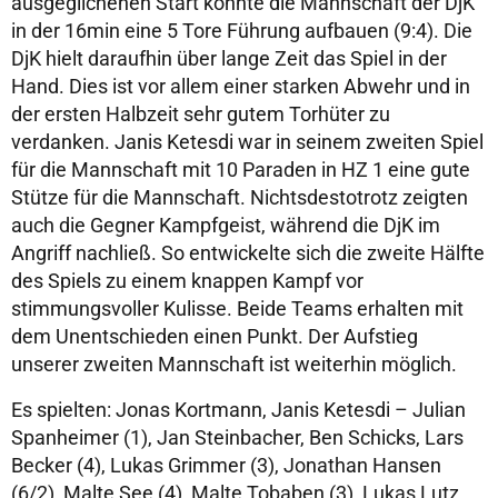
ausgeglichenen Start konnte die Mannschaft der DjK
in der 16min eine 5 Tore Führung aufbauen (9:4). Die
DjK hielt daraufhin über lange Zeit das Spiel in der
Hand. Dies ist vor allem einer starken Abwehr und in
der ersten Halbzeit sehr gutem Torhüter zu
verdanken. Janis Ketesdi war in seinem zweiten Spiel
für die Mannschaft mit 10 Paraden in HZ 1 eine gute
Stütze für die Mannschaft. Nichtsdestotrotz zeigten
auch die Gegner Kampfgeist, während die DjK im
Angriff nachließ. So entwickelte sich die zweite Hälfte
des Spiels zu einem knappen Kampf vor
stimmungsvoller Kulisse. Beide Teams erhalten mit
dem Unentschieden einen Punkt. Der Aufstieg
unserer zweiten Mannschaft ist weiterhin möglich.
Es spielten: Jonas Kortmann, Janis Ketesdi – Julian
Spanheimer (1), Jan Steinbacher, Ben Schicks, Lars
Becker (4), Lukas Grimmer (3), Jonathan Hansen
(6/2), Malte See (4), Malte Tobaben (3), Lukas Lutz