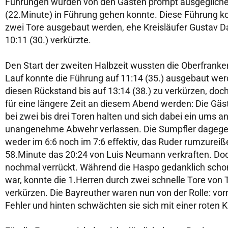
Führungen wurden von den Gästen prompt ausgeglichen
(22.Minute) in Führung gehen konnte. Diese Führung ko
zwei Tore ausgebaut werden, ehe Kreisläufer Gustav D
10:11 (30.) verkürzte.
Den Start der zweiten Halbzeit wussten die Oberfranken
Lauf konnte die Führung auf 11:14 (35.) ausgebaut wer
diesen Rückstand bis auf 13:14 (38.) zu verkürzen, doch 
für eine längere Zeit an diesem Abend werden: Die Gäst
bei zwei bis drei Toren halten und sich dabei ein ums an
unangenehme Abwehr verlassen. Die Sumpfler dagegen
weder im 6:6 noch im 7:6 effektiv, das Ruder rumzurei
58.Minute das 20:24 von Luis Neumann verkraften. Do
nochmal verrückt. Während die Haspo gedanklich scho
war, konnte die 1.Herren durch zwei schnelle Tore von 
verkürzen. Die Bayreuther waren nun von der Rolle: vor
Fehler und hinten schwächten sie sich mit einer roten K