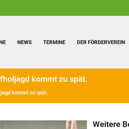
NE
NEWS
TERMINE
DER FÖRDERVEREIN
ufholjagd kommt zu spät.
oljagd kommt zu spät.
Weitere B