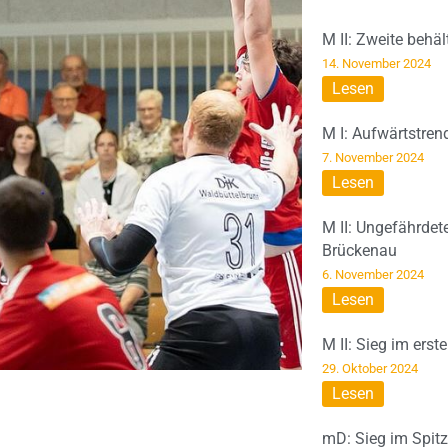
M II: Zweite behä
14. November 2024
Lesen
M I: Aufwärtstren
7. November 2024
Lesen
M II: Ungefährdet
Brückenau
6. November 2024
Lesen
M II: Sieg im erst
29. Oktober 2024
Lesen
mD: Sieg im Spit