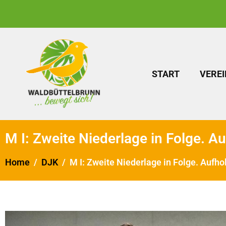
START
VEREI
M I: Zweite Niederlage in Folge. A
Home
DJK
M I: Zweite Niederlage in Folge. Aufh