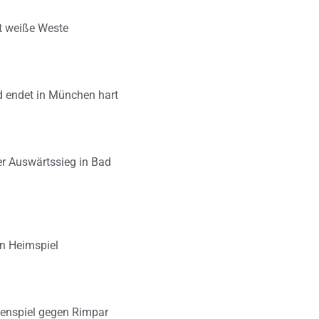
lt weiße Weste
d endet in München hart
er Auswärtssieg in Bad
en Heimspiel
zenspiel gegen Rimpar