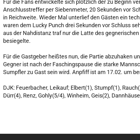
Für die Fans entwickelte sich plötzlich der zu Beginn v
Anschlusstreffer per Siebenmeter, 20 Sekunden vor Sc
in Reichweite. Wieder Mal unterlief den Gästen ein tec
waren dem Lucky Punch drei Sekunden vor Schluss seh
aus der Nahdistanz traf nur die Latte des gegnerische
besiegelte.
Für die Gastgeber heißtes nun, die Partie abzuhaken u
Gegner ist nach der Faschingspause die starke Mannsc
Sumpfler zu Gast sein wird. Anpfiff ist am 17.02. um ber
DJK: Feuerbacher, Leikauf; Elbert(1), Stumpf(1), Rauch(
Dürr(4), Renz, Gohly(5/4), Winheim, Geis(2), Dannhäuse