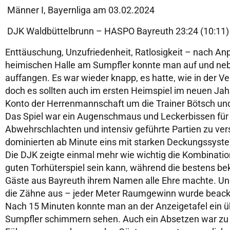
Männer I, Bayernliga am 03.02.2024
DJK Waldbüttelbrunn – HASPO Bayreuth 23:24 (10:11
Enttäuschung, Unzufriedenheit, Ratlosigkeit – nach Anpf
heimischen Halle am Sumpfler konnte man auf und neb
auffangen. Es war wieder knapp, es hatte, wie in der Ver
doch es sollten auch im ersten Heimspiel im neuen Jah
Konto der Herrenmannschaft um die Trainer Bötsch un
Das Spiel war ein Augenschmaus und Leckerbissen für 
Abwehrschlachten und intensiv geführte Partien zu v
dominierten ab Minute eins mit starken Deckungssyste
Die DJK zeigte einmal mehr wie wichtig die Kombinat
guten Torhüterspiel sein kann, während die bestens be
Gäste aus Bayreuth ihrem Namen alle Ehre machte. Und 
die Zähne aus – jeder Meter Raumgewinn wurde beacker
Nach 15 Minuten konnte man an der Anzeigetafel ein ü
Sumpfler schimmern sehen. Auch ein Absetzen war zu d