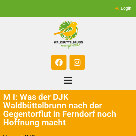
Login
M I: Was der DJK
Waldbüttelbrunn nach der
Gegentorflut in Ferndorf noch
Hoffnung macht