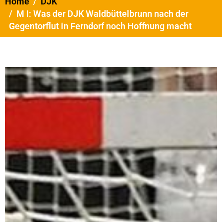
Home
DJK
M I: Was der DJK Waldbüttelbrunn nach der
Gegentorflut in Ferndorf noch Hoffnung macht