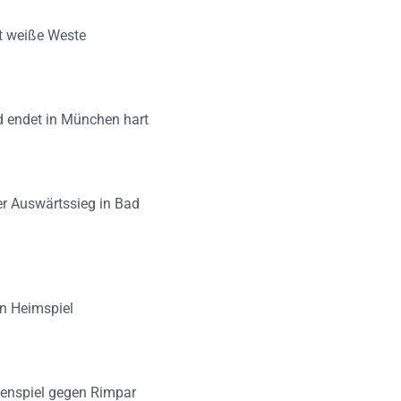
lt weiße Weste
d endet in München hart
er Auswärtssieg in Bad
en Heimspiel
zenspiel gegen Rimpar