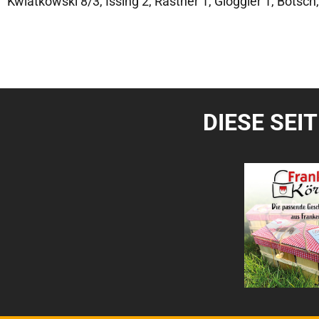
Kwiatkowski 8/3, Issing 2, Rastner 1, Glöggler 1, Bötsch,
DIESE SEI