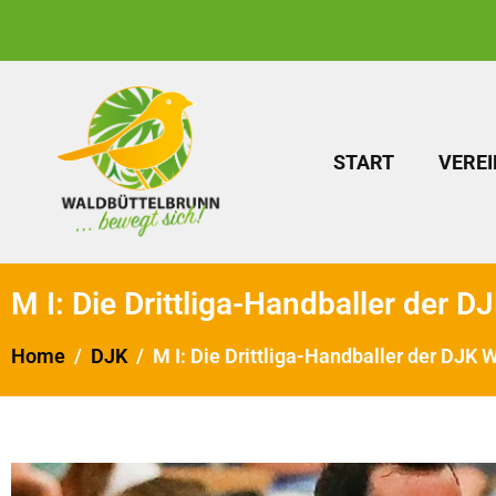
START
VEREI
M I: Die Drittliga-Handballer der D
Home
DJK
M I: Die Drittliga-Handballer der DJK 