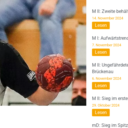
M II: Zweite behä
14. November 2024
Lesen
M I: Aufwärtstren
7. November 2024
Lesen
M II: Ungefährdet
Brückenau
6. November 2024
Lesen
M II: Sieg im erst
29. Oktober 2024
Lesen
mD: Sieg im Spit