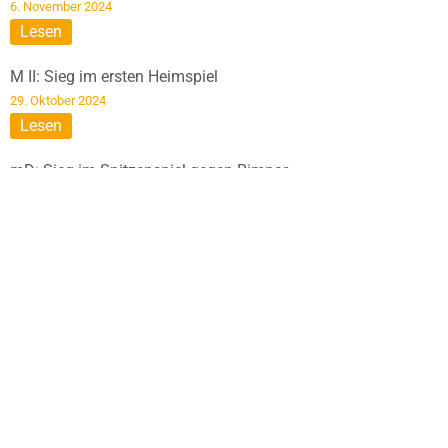
6. November 2024
Lesen
M II: Sieg im ersten Heimspiel
29. Oktober 2024
Lesen
mD: Sieg im Spitzenspiel gegen Rimpar
28. Oktober 2024
Lesen
DIESE SEITE WIRD
UNTERSTÜTZT VON