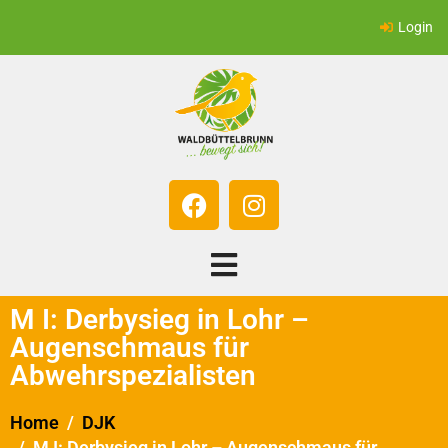
Login
M I: Derbysieg in Lohr –
Augenschmaus für
Abwehrspezialisten
Home
DJK
M I: Derbysieg in Lohr – Augenschmaus für