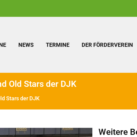
NE
NEWS
TERMINE
DER FÖRDERVEREIN
nd Old Stars der DJK
ld Stars der DJK
Weitere B