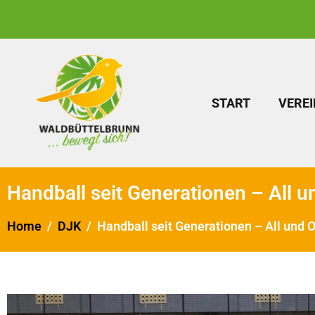
START
VEREI
Handball seit Generationen – All u
Home
DJK
Handball seit Generationen – All und O