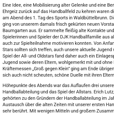
Eine Idee, eine Mobilisierung alter Gelenke und eine B
Ehrgeiz zurück auf das Handballfeld zu kehren waren 
am Abend des 1. Tag des Sports in Waldbüttelbrunn. Die 
ging von unserem damals frisch gekürten neuen Vors
Baumgarten aus. Er sammelte fleißig alte Kontakte und
Spielerinnen und Spieler der DJK Handballfamilie aus al
auch zur Spielteilnahme motivieren konnten. Von Anfang 
Stars sollten sich treffen, auch unsere aktuelle Jugen
Spiel der All- und Oldstars fand daher auch ein Einlages
Jugend sowie deren Eltern, wohlgemerkt mit und ohne 
Kräftemessen „Groß gegen Klein“ ging am Ende übrigens 
sich auch nicht scheuten, schöne Duelle mit ihren Elte
Höhepunkte des Abends war das Auflaufen drei unsere
Handballabteilung und das Spiel der Allstars. Erich Lut
gehörten zu den Gründern der Handballabteilung im Jah
Austausch über die alten Zeiten mit unserer ersten Ha
sehr berührt. Mit wenigen Mitteln und großem Zusamm