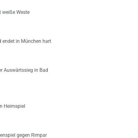
lt weiße Weste
d endet in München hart
er Auswärtssieg in Bad
en Heimspiel
zenspiel gegen Rimpar