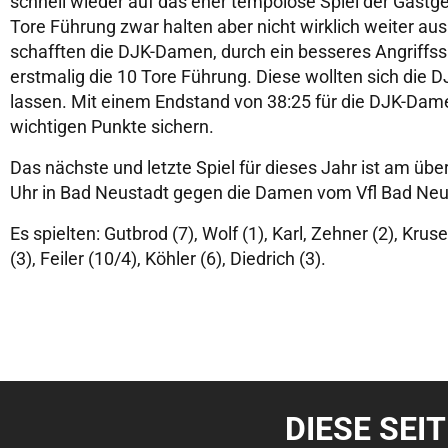
schnell wieder auf das eher tempolose Spiel der Gastg
Tore Führung zwar halten aber nicht wirklich weiter aus
schafften die DJK-Damen, durch ein besseres Angriffssp
erstmalig die 10 Tore Führung. Diese wollten sich die
lassen. Mit einem Endstand von 38:25 für die DJK-Dame
wichtigen Punkte sichern.
Das nächste und letzte Spiel für dieses Jahr ist am ü
Uhr in Bad Neustadt gegen die Damen vom Vfl Bad Neu
Es spielten: Gutbrod (7), Wolf (1), Karl, Zehner (2), Krus
(3), Feiler (10/4), Köhler (6), Diedrich (3).
DIESE SEI