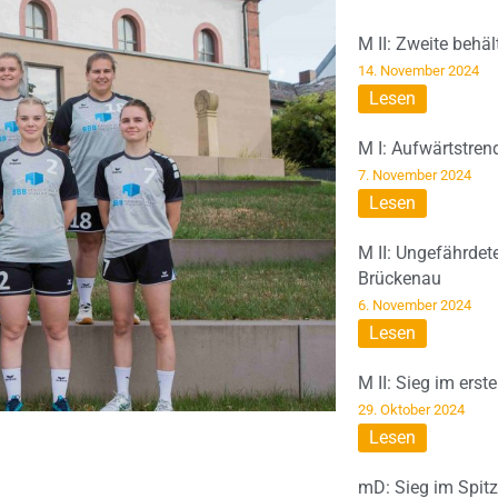
M II: Zweite behä
14. November 2024
Lesen
M I: Aufwärtstren
7. November 2024
Lesen
M II: Ungefährdet
Brückenau
6. November 2024
Lesen
M II: Sieg im erst
29. Oktober 2024
Lesen
mD: Sieg im Spit