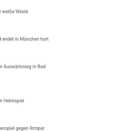
lt weiße Weste
d endet in München hart
er Auswärtssieg in Bad
en Heimspiel
zenspiel gegen Rimpar