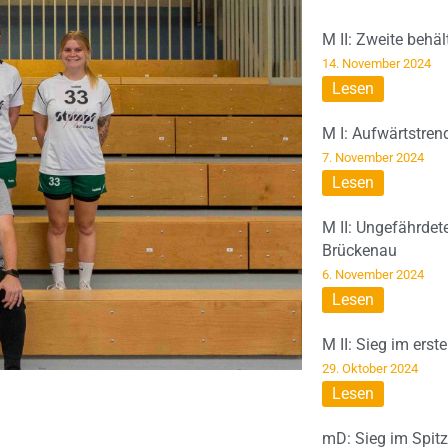
M II: Zweite behä
14. November 2024
Lesen
M I: Aufwärtstren
7. November 2024
Lesen
M II: Ungefährdet
Brückenau
6. November 2024
Lesen
M II: Sieg im erst
29. Oktober 2024
Lesen
mD: Sieg im Spit