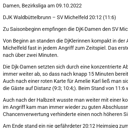
Damen, Bezirksliga am 09.10.2022
DJK Waldbüttelbrunn – SV Michelfeld 20:12 (11:6)
Zu Saisonbeginn empfingen die DjK-Damen den SV Michel
Von Beginn an standen die DjKlerinnen kompakt in de
Michelfeld fast in jedem Angriff zum Zeitspiel. Das erst
nach über zwei Minuten.
Die Djk-Damen setzten sich durch eine konzentrierte 
immer weiter ab, so dass nach knapp 15 Minuten bereits
Auch nach einer roten Karte für Amelie Karl ließ man si
die Gäste auf Distanz (9:3; 10:4;). Beim Stand von 11:6
Auch nach der Halbzeit wusste man weiter mit einer k
im Angriff kam man immer wieder zu guten Abschlussmö
Chancenverwertung verhinderte einen noch höheren Si
Am Ende stand ein nie gefährdeter 20:12 Heimsieg zum S