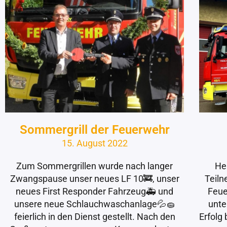
Sommergrill der Feuerwehr
15. August 2022
Zum Sommergrillen wurde nach langer
He
Zwangspause unser neues LF 10🚒, unser
Teiln
neues First Responder Fahrzeug🚑 und
Feue
unsere neue Schlauchwaschanlage💦🧽
unte
feierlich in den Dienst gestellt. Nach den
Erfolg